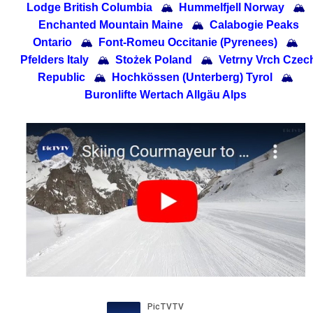
Lodge British Columbia
🏔
Hummelfjell Norway
🏔
Enchanted Mountain Maine
🏔
Calabogie Peaks
Ontario
🏔
Font-Romeu Occitanie (Pyrenees)
🏔
Pfelders Italy
🏔
Stożek Poland
🏔
Vetrny Vrch Czec
Republic
🏔
Hochkössen (Unterberg) Tyrol
🏔
Buronlifte Wertach Allgäu Alps