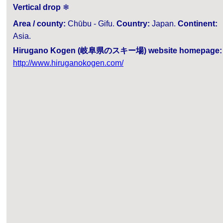
Vertical drop
❄
Area / county:
Chūbu - Gifu.
Country:
Japan.
Continent:
Asia.
Hirugano Kogen (岐阜県のスキー場) website homepage:
http://www.hiruganokogen.com/