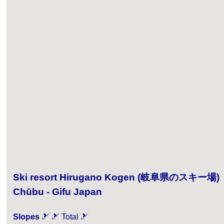
Ski resort Hirugano Kogen (岐阜県のスキー場)
Chūbu - Gifu Japan
Slopes
🎿 🎿 Total 🎿