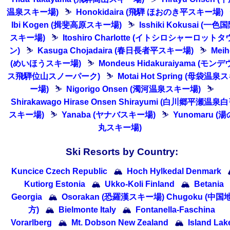
温泉スキー場)
⛷
Honokidaira (飛騨 ほおのき平スキー場)
Ibi Kogen (揖斐高原スキー場)
⛷
Isshiki Kokusai (一色
スキー場)
⛷
Itoshiro Charlotte (イトシロシャーロットタ
ン)
⛷
Kasuga Chojadaira (春日長者平スキー場)
⛷
Meih
(めいほうスキー場)
⛷
Mondeus Hidakuraiyama (モンデ
ス飛騨位山スノーパーク)
⛷
Motai Hot Spring (母袋温泉
ー場)
⛷
Nigorigo Onsen (濁河温泉スキー場)
⛷
Shirakawago Hirase Onsen Shirayumi (白川郷平瀬温泉
スキー場)
⛷
Yanaba (ヤナバスキー場)
⛷
Yunomaru (湯
丸スキー場)
Ski Resorts by Country:
Kuncice Czech Republic
🏔
Hoch Hylkedal Denmark
Kutiorg Estonia
🏔
Ukko-Koli Finland
🏔
Betania
Georgia
🏔
Osorakan (恐羅漢スキー場) Chugoku (中国
方)
🏔
Bielmonte Italy
🏔
Fontanella-Faschina
Vorarlberg
🏔
Mt. Dobson New Zealand
🏔
Island Lak