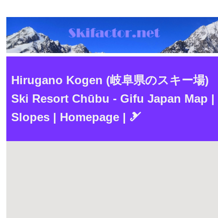
Hirugano Kogen (岐阜県のスキー場)
Ski Resort Chūbu - Gifu Japan Map |
Slopes | Homepage | 🎿