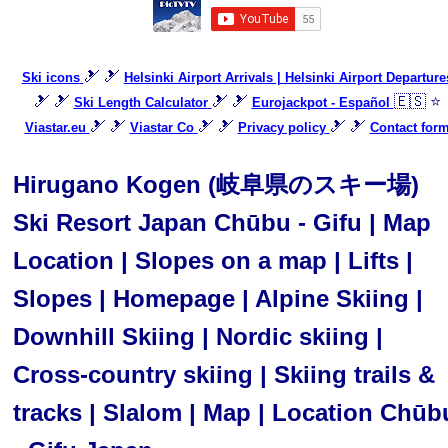
🎿 🎿
Ski icons
Helsinki Airport Arrivals | Helsinki Airport Departure
🎿 🎿
🎿 🎿
🇪🇸 ⭐
Ski Length Calculator
Eurojackpot - Español
🎿 🎿
🎿 🎿
🎿 🎿
Viastar.eu
Viastar Co
Privacy policy
Contact for
Hirugano Kogen (岐阜県のスキー場)
Ski Resort Japan Chūbu - Gifu | Map
Location | Slopes on a map | Lifts |
Slopes | Homepage | Alpine Skiing |
Downhill Skiing | Nordic skiing |
Cross-country skiing | Skiing trails &
tracks | Slalom | Map | Location Chūb